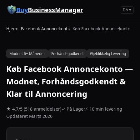
Spring til hovedindhold
Buy
BusinessManager
DA ▾
Hjem
Facebook Annoncekonti
Køb Facebook Annoncekonto
Modnet 6+ Måneder
Forhåndsgodkendt
Øjeblikkelig Levering
Køb Facebook Annoncekonto —
Modnet, Forhåndsgodkendt &
Klar til Annoncering
★ 4.7/5 (518 anmeldelser)
✓ På Lager
⚡ 10 min levering
Opdateret Marts 2026