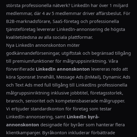
största professionella nätverk? LinkedIn har över 1 miljard
medlemmar, där 4 av 5 medlemmar driver affärsbeslut. För
B2B-marknadsförare, SaaS-företag och professionella
tjänsteföretag levererar LinkedIn-annonsering de högsta
kvalitetsledsna av alla sociala plattformar.
Nya LinkedIn annonskonton möter
godkännandeförseningar, utgiftstak och begränsad tillgång
till premiumfunktioner för målgruppsinriktning. Våra
förverifierade
LinkedIn annonskonton
levereras redo att
köra Sponsrat Innehåll, Message Ads (InMail), Dynamic Ads
och Text Ads med full tillgång till LinkedIns professionella
målgruppsinriktning inklusive jobbtitel, företagsstorlek,
bransch, senioritet och kompetensbaserade målgrupper.
Vi erbjuder standardkonton för företag som testar
LinkedIn-annonsering, samt
LinkedIn byrå-
annonskonton
designade för byråer som hanterar flera
klientkampanjer. Byråkonton inkluderar förbättrade